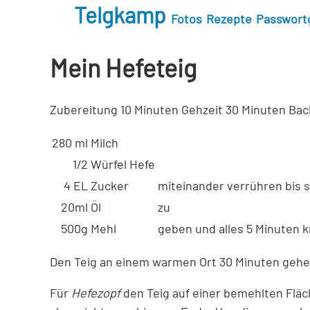
Telgkamp
Fotos
Rezepte
Passwort
Mein Hefeteig
Zubereitung
10 Minuten
Gehzeit
30 Minuten
Bac
280 ml
Milch
1/2
Würfel Hefe
4 EL
Zucker
miteinander verrühren bis 
20ml
Öl
zu
500g
Mehl
geben und alles 5 Minuten 
Den Teig an einem warmen Ort 30 Minuten gehe
Für
Hefezopf
den Teig auf einer bemehlten Fläch