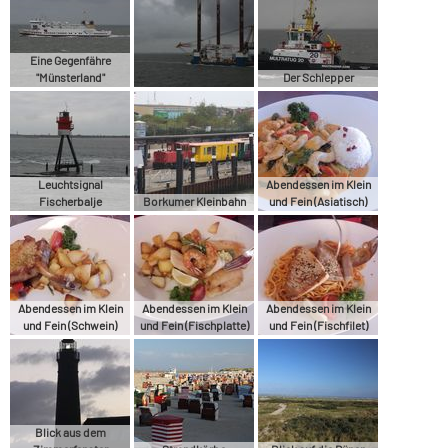
Eine Gegenfähre
"Münsterland"
Der Schlepper
Leuchtsignal
Abendessen im Klein
Fischerbalje
Borkumer Kleinbahn
und Fein (Asiatisch)
Abendessen im Klein
Abendessen im Klein
Abendessen im Klein
und Fein (Schwein)
und Fein (Fischplatte)
und Fein (Fischfilet)
Blick aus dem