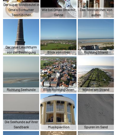
Der super Windbeutel in
Oma's Borkumer
Wie bei Omas Oma mit
Das Teestübchen von
Teestübchen
Sahne
außen
Der neue Leuchtturm
vor der Besteigung
Blick von oben
Richtung Strand
Richtung Seehunde
Blick Richtung Osten
Wieder am Strand
Die Seehunde auf ihrer
Sandbank
Musikpavilion
Spuren im Sand