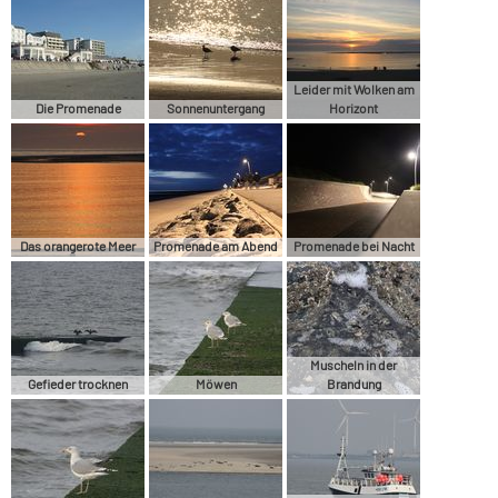
Leider mit Wolken am
Die Promenade
Sonnenuntergang
Horizont
Das orangerote Meer
Promenade am Abend
Promenade bei Nacht
Muscheln in der
Gefieder trocknen
Möwen
Brandung