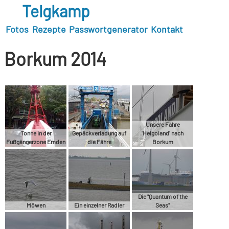
Telgkamp
Fotos
Rezepte
Passwortgenerator
Kontakt
Borkum 2014
Unsere Fähre
Tonne in der
Gepäckverladung auf
'Helgoland' nach
Fußgängerzone Emden
die Fähre
Borkum
Die "Quantum of the
Möwen
Ein einzelner Radler
Seas"