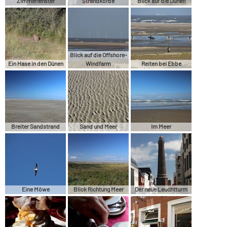
Zimmerfenster
Strandkörbe
Blick auf die Dünen
Blick auf die Offshore-
Ein Hase in den Dünen
Windfarm
Reiten bei Ebbe
Breiter Sandstrand
Sand und Meer
Im Meer
Eine Möwe
Blick Richtung Meer
Der neue Leuchtturm